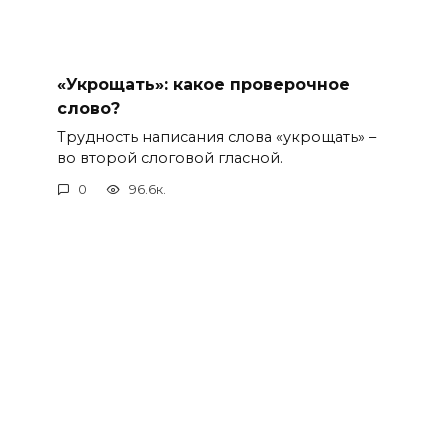
«Укрощать»: какое проверочное
слово?
Трудность написания слова «укрощать» –
во второй слоговой гласной.
0
96.6к.