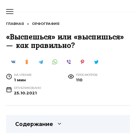
Перейти
к
содержанию
ГЛАВНАЯ
»
ОРФОГРАФИЯ
«Выспешься» или «выспишься»
— как правильно?
НА ЧТЕНИЕ
ПРОСМОТРОВ
1 мин
110
ОПУБЛИКОВАНО
25.10.2021
Содержание