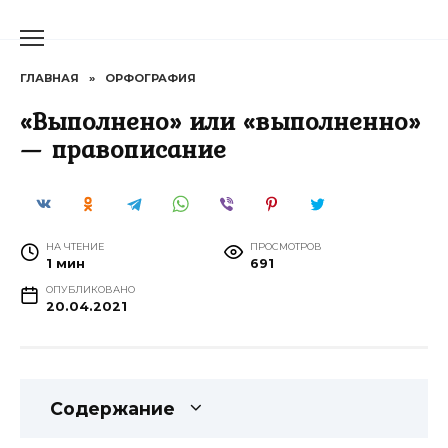
Перейти
к
содержанию
ГЛАВНАЯ
»
ОРФОГРАФИЯ
«Выполнено» или «выполненно»
— правописание
НА ЧТЕНИЕ
ПРОСМОТРОВ
1 мин
691
ОПУБЛИКОВАНО
20.04.2021
Содержание