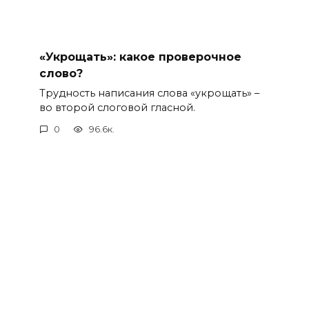
«Укрощать»: какое проверочное
слово?
Трудность написания слова «укрощать» –
во второй слоговой гласной.
0
96.6к.