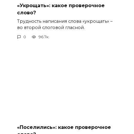
«Укрощать»: какое проверочное
слово?
Трудность написания слова «укрощать» –
во второй слоговой гласной.
0
96.7к.
«Поселились»: какое проверочное