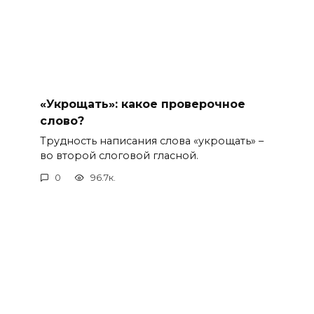
«Укрощать»: какое проверочное
слово?
Трудность написания слова «укрощать» –
во второй слоговой гласной.
0
96.7к.