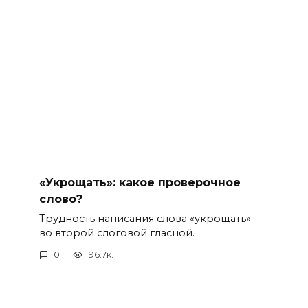
«Укрощать»: какое проверочное
слово?
Трудность написания слова «укрощать» –
во второй слоговой гласной.
0
96.7к.