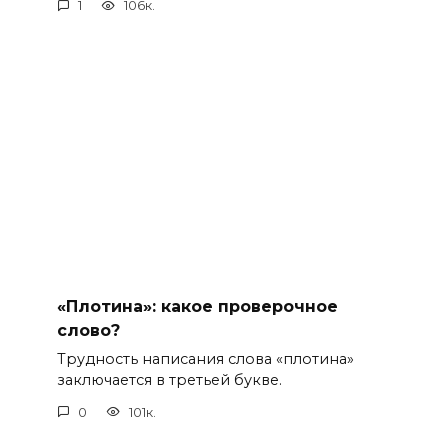
1
106к.
«Плотина»: какое проверочное
слово?
Трудность написания слова «плотина»
заключается в третьей букве.
0
101к.