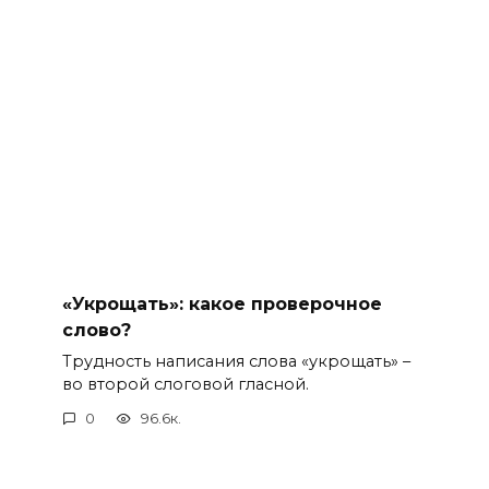
«Укрощать»: какое проверочное
слово?
Трудность написания слова «укрощать» –
во второй слоговой гласной.
0
96.6к.