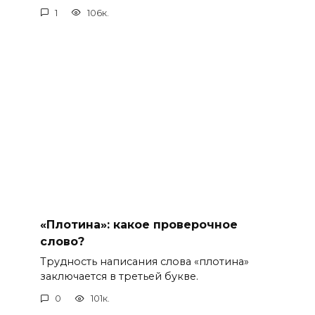
1
106к.
«Плотина»: какое проверочное
слово?
Трудность написания слова «плотина»
заключается в третьей букве.
0
101к.