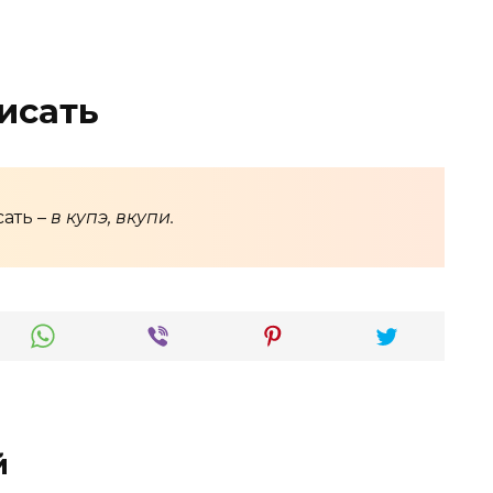
исать
ать –
в купэ, вкупи.
й