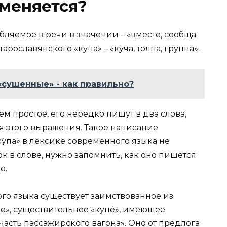
меняется?
бляемое в речи в значении – «вместе, сообща;
арославянского «купа» – «куча, толпа, группа».
сушенные» - как правильно?
м простое, его нередко пишут в два слова,
я этого выражения. Такое написание
«ку́па» в лексике современного языка не
к в слове, нужно запомнить, как оно пишется
ю.
ого языка существует заимствованное из
ое», существительное «купе́», имеющее
часть пассажирского вагона». Оно от предлога