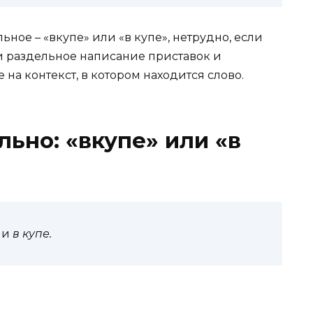
ное – «вкупе» или «в купе», нетрудно, если
 и раздельное написание приставок и
 на контекст, в котором находится слово.
льно: «вкупе» или «в
е
и
в купе.