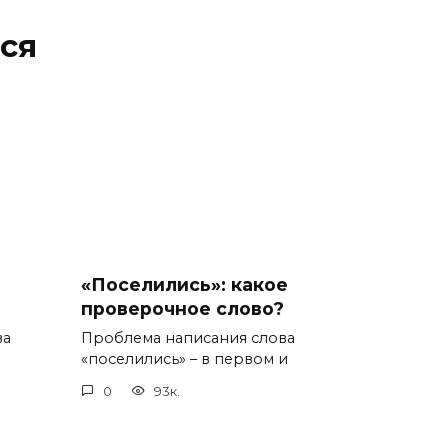
ся
«Поселились»: какое
проверочное слово?
ва
Проблема написания слова
«поселились» – в первом и
0
93к.