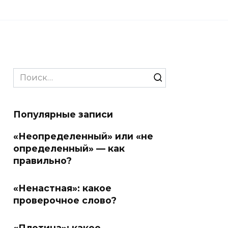
Search
for:
Популярные записи
«Неопределенный» или «не
определенный» — как
правильно?
«Ненастная»: какое
проверочное слово?
«Плотина»: какое