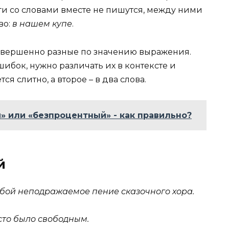
оги со словами вместе не пишутся, между ними
во:
в нашем купе
.
 совершенно разные по значению выражения.
ибок, нужно различать их в контексте и
я слитно, а второе – в два слова.
 или «безпроцентный» - как правильно?
й
обой неподражаемое пение сказочного хора.
есто было свободным.