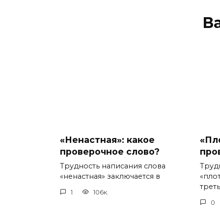
В
«Ненастная»: какое
«Пл
проверочное слово?
про
Трудность написания слова
Труд
«ненастная» заключается в
«пло
треть
1
106к.
0