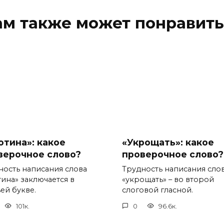
ам также может понравить
отина»: какое
«Укрощать»: какое
верочное слово?
проверочное слово?
ность написания слова
Трудность написания сло
тина» заключается в
«укрощать» – во второй
ей букве.
слоговой гласной.
101к.
0
96.6к.