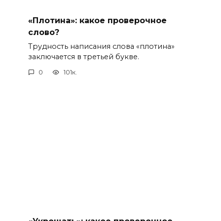
«Плотина»: какое проверочное
слово?
Трудность написания слова «плотина»
заключается в третьей букве.
0
101к.
«Укрощать»: какое проверочное