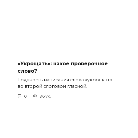
«Укрощать»: какое проверочное
слово?
Трудность написания слова «укрощать» –
во второй слоговой гласной.
0
96.7к.