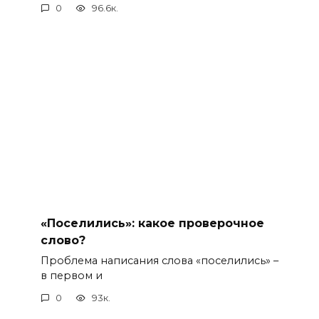
0
96.6к.
«Поселились»: какое проверочное
слово?
Проблема написания слова «поселились» –
в первом и
0
93к.