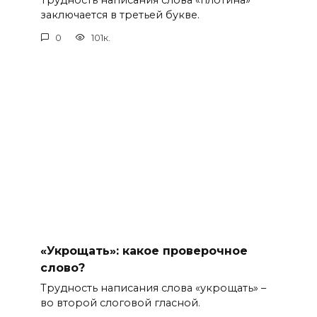
Трудность написания слова «плотина»
заключается в третьей букве.
0
101к.
«Укрощать»: какое проверочное
слово?
Трудность написания слова «укрощать» –
во второй слоговой гласной.