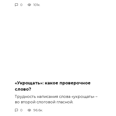
0
101к.
«Укрощать»: какое проверочное
слово?
Трудность написания слова «укрощать» –
во второй слоговой гласной.
0
96.6к.