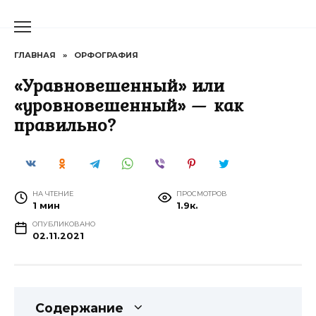
Перейти
к
содержанию
ГЛАВНАЯ
»
ОРФОГРАФИЯ
«Уравновешенный» или
«уровновешенный» — как
правильно?
НА ЧТЕНИЕ
ПРОСМОТРОВ
1 мин
1.9к.
ОПУБЛИКОВАНО
02.11.2021
Содержание