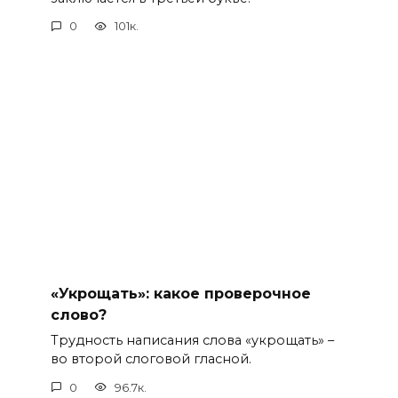
0
101к.
«Укрощать»: какое проверочное
слово?
Трудность написания слова «укрощать» –
во второй слоговой гласной.
0
96.7к.