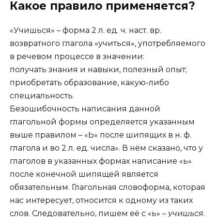
Какое правило применяется?
«Учишься» – форма 2 л. ед. ч. наст. вр.
возвратного глагола «учиться», употребляемого
в речевом процессе в значении:
получать знания и навыки, полезный опыт;
приобретать образование, какую-либо
специальность.
Безошибочность написания данной
глагольной формы определяется указанным
выше правилом – «Ь» после шипящих в н. ф.
глагола и во 2 л. ед. числа». В нём сказано, что у
глаголов в указанных формах написание «ь»
после конечной шипящей является
обязательным. Глагольная словоформа, которая
нас интересует, относится к одному из таких
слов. Следовательно, пишем её с «ь» –
учишь
ся
.