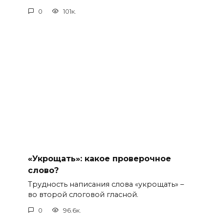
0
101к.
«Укрощать»: какое проверочное
слово?
Трудность написания слова «укрощать» –
во второй слоговой гласной.
0
96.6к.