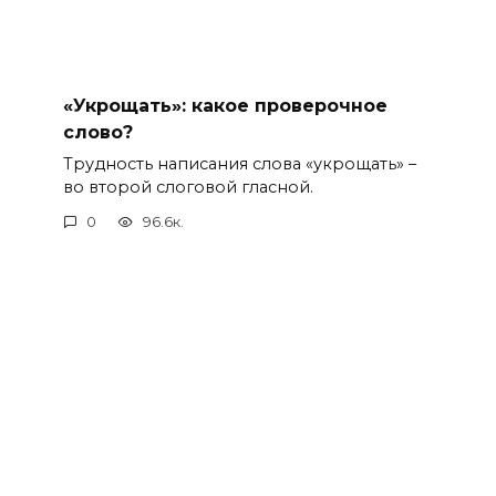
«Укрощать»: какое проверочное
слово?
Трудность написания слова «укрощать» –
во второй слоговой гласной.
0
96.6к.