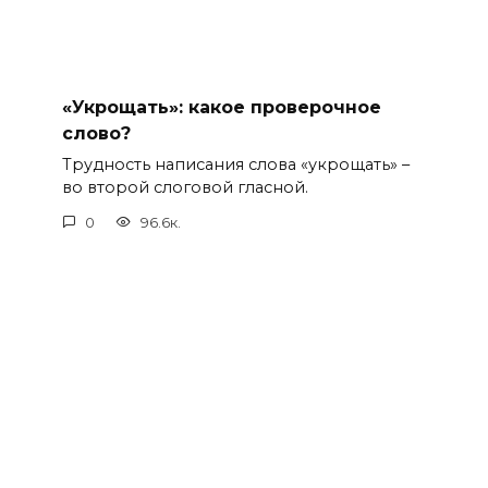
«Укрощать»: какое проверочное
слово?
Трудность написания слова «укрощать» –
во второй слоговой гласной.
0
96.6к.