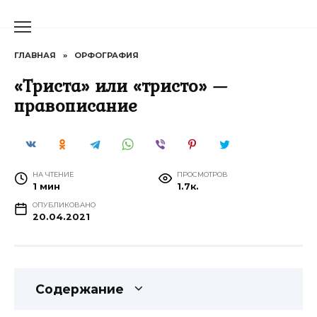
Перейти
к
содержанию
ГЛАВНАЯ
»
ОРФОГРАФИЯ
«Триста» или «тристо» —
правописание
НА ЧТЕНИЕ
ПРОСМОТРОВ
1 мин
1.7к.
ОПУБЛИКОВАНО
20.04.2021
Содержание