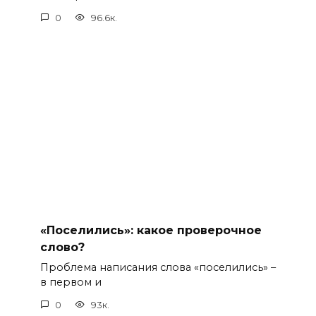
0
96.6к.
«Поселились»: какое проверочное
слово?
Проблема написания слова «поселились» –
в первом и
0
93к.