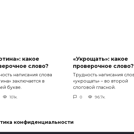
отина»: какое
«Укрощать»: какое
верочное слово?
проверочное слово?
ность написания слова
Трудность написания сло
тина» заключается в
«укрощать» – во второй
ей букве.
слоговой гласной.
101к.
0
96.7к.
тика конфиденциальности