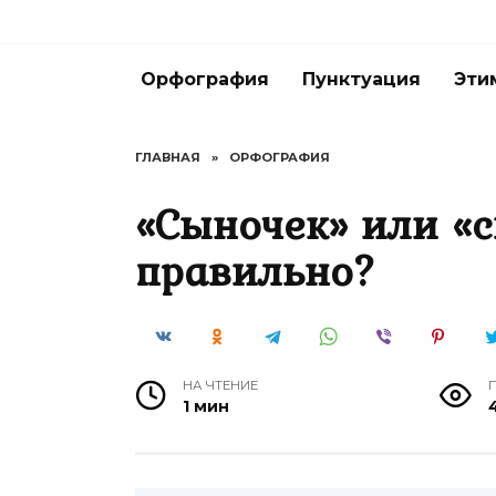
Перейти
к
содержанию
Орфография
Пунктуация
Эти
ГЛАВНАЯ
»
ОРФОГРАФИЯ
«Сыночек» или «
правильно?
НА ЧТЕНИЕ
1 мин