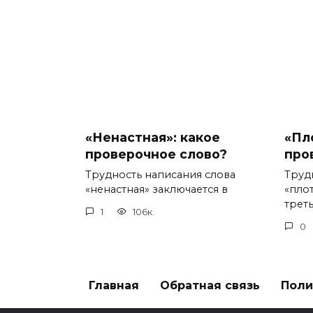
«Ненастная»: какое
«Пл
проверочное слово?
про
Трудность написания слова
Труд
«ненастная» заключается в
«пло
треть
1
106к.
0
Главная
Обратная связь
Поли