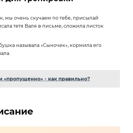
ек, мы очень скучаем по тебе, присылай
исала тетя Валя в письме, сложила листок
бушка называла «Сыночек», кормила его
ала.
 «пропущенно» - как правильно?
исание