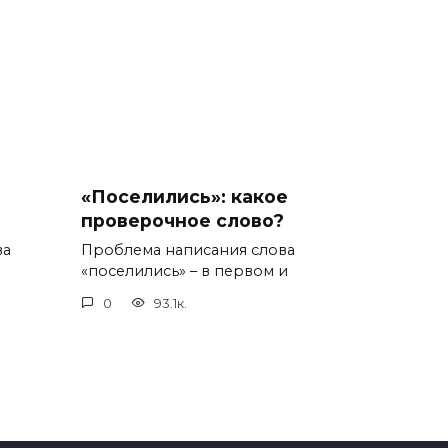
«Поселились»: какое
проверочное слово?
ва
Проблема написания слова
«поселились» – в первом и
0
93.1к.