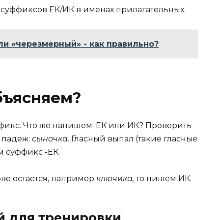
суффиксов ЕК/ИК в именах прилагательных.
и «черезмерный» - как правильно?
бъясняем?
фикс. Что же напишем: ЕК или ИК? Проверить
 падеж:
сыночка
. Гласный выпал (такие гласные
м суффикс -ЕК.
ове остается, например
ключика,
то пишем ИК.
 для тренировки