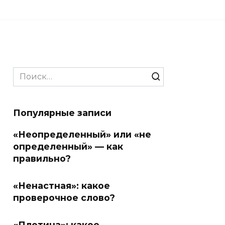
Search
for:
Популярные записи
«Неопределенный» или «не
определенный» — как
правильно?
«Ненастная»: какое
проверочное слово?
«Плотина»: какое