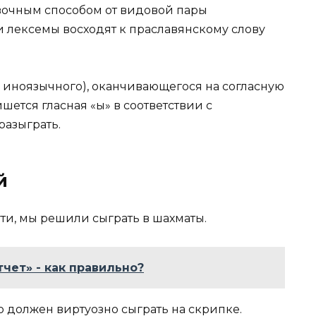
авочным способом от видовой пары
и лексемы восходят к праславянскому слову
е иноязычного), оканчивающегося на согласную
ишется гласная «ы» в соответствии с
разыграть.
й
ути, мы решили сыграть в шахматы.
тчет» - как правильно?
о должен виртуозно сыграть на скрипке.