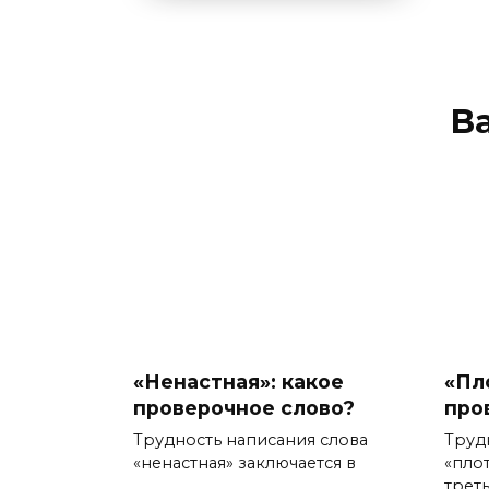
В
«Ненастная»: какое
«Пл
проверочное слово?
про
Трудность написания слова
Труд
«ненастная» заключается в
«пло
треть