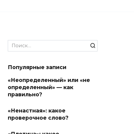
Search
for:
Популярные записи
«Неопределенный» или «не
определенный» — как
правильно?
«Ненастная»: какое
проверочное слово?
«Плотина»: какое