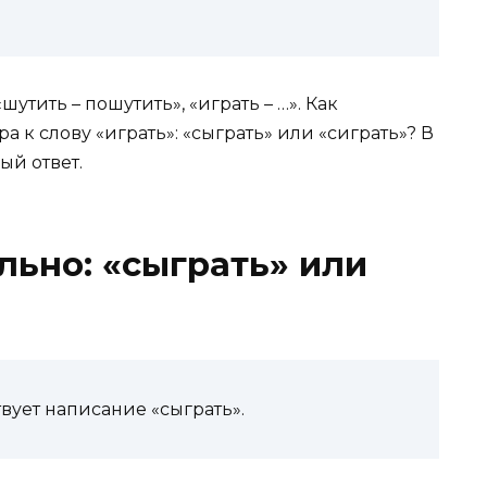
«шутить – пошутить», «играть – …». Как
а к слову «играть»: «сыграть» или «сиграть»? В
ый ответ.
льно: «сыграть» или
ует написание «сыграть».