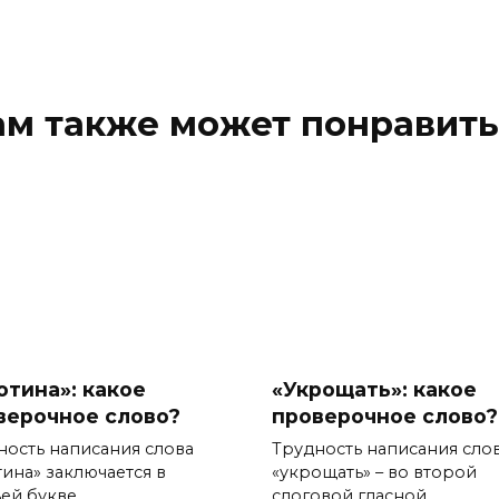
ам также может понравить
отина»: какое
«Укрощать»: какое
верочное слово?
проверочное слово?
ность написания слова
Трудность написания сло
тина» заключается в
«укрощать» – во второй
ей букве.
слоговой гласной.