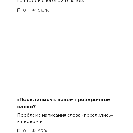
во второй слоговой гласной.
0
96.7к.
«Поселились»: какое проверочное
слово?
Проблема написания слова «поселились» –
в первом и
0
93.1к.