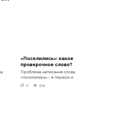
«Поселились»: какое
проверочное слово?
ва
Проблема написания слова
«поселились» – в первом и
0
93к.