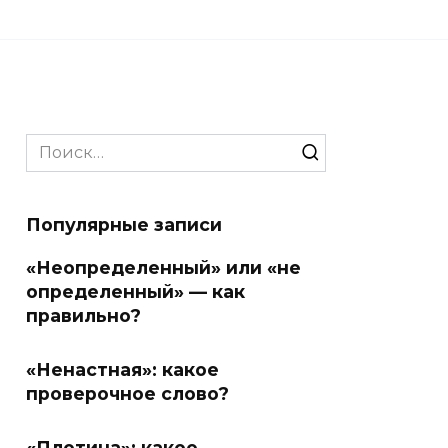
Search
for:
Популярные записи
«Неопределенный» или «не
определенный» — как
правильно?
«Ненастная»: какое
проверочное слово?
«Плотина»: какое