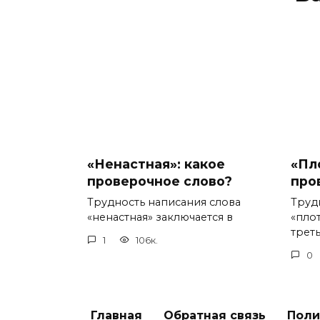
«Ненастная»: какое
«Пл
проверочное слово?
про
Трудность написания слова
Труд
«ненастная» заключается в
«пло
треть
1
106к.
0
Главная
Обратная связь
Поли