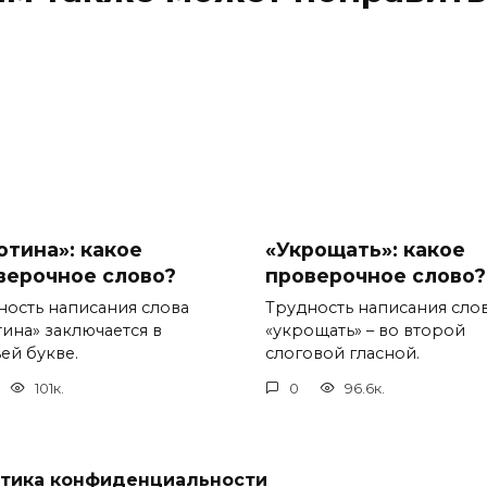
отина»: какое
«Укрощать»: какое
верочное слово?
проверочное слово?
ность написания слова
Трудность написания сло
тина» заключается в
«укрощать» – во второй
ей букве.
слоговой гласной.
101к.
0
96.6к.
тика конфиденциальности