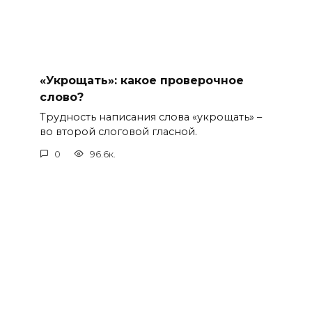
«Укрощать»: какое проверочное
слово?
Трудность написания слова «укрощать» –
во второй слоговой гласной.
0
96.6к.