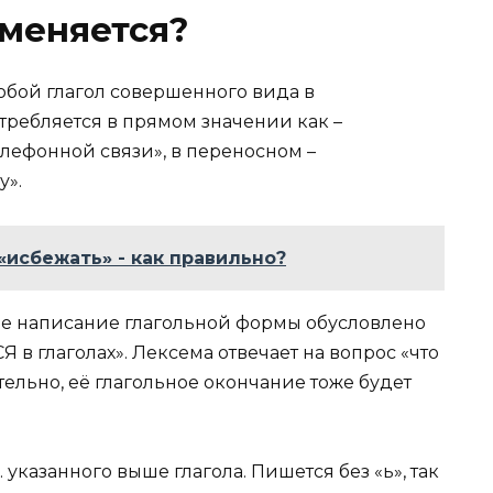
меняется?
собой глагол совершенного вида в
ребляется в прямом значении как –
елефонной связи», в переносном –
у».
«исбежать» - как правильно?
кое написание глагольной формы обусловлено
 в глаголах». Лексема отвечает на вопрос «что
ательно, её глагольное окончание тоже будет
ч. указанного выше глагола. Пишется без «ь», так