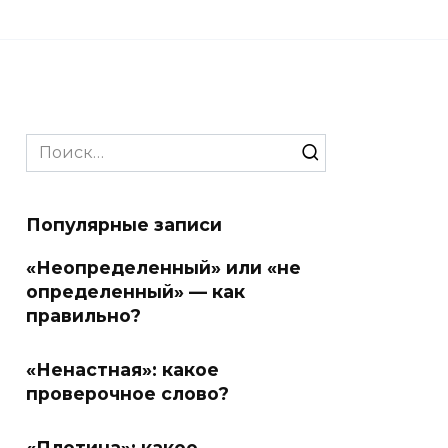
Search
for:
Популярные записи
«Неопределенный» или «не
определенный» — как
правильно?
«Ненастная»: какое
проверочное слово?
«Плотина»: какое