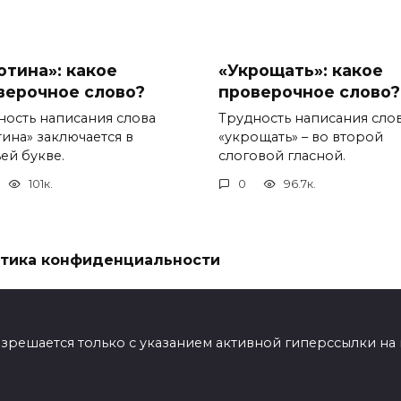
отина»: какое
«Укрощать»: какое
верочное слово?
проверочное слово?
ность написания слова
Трудность написания сло
тина» заключается в
«укрощать» – во второй
ей букве.
слоговой гласной.
101к.
0
96.7к.
тика конфиденциальности
ешается только с указанием активной гиперссылки на мат