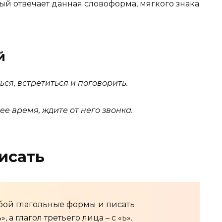
орый отвечает данная словоформа, мягкого знака
й
ся, встретиться и поговорить.
е время, ждите от него звонка.
исать
бой глагольные формы и писать
а глагол третьего лица – с «ь».