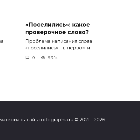
«Поселились»: какое
проверочное слово?
ва
Проблема написания слова
«поселились» – в первом и
0
93.1к.
ериалы сайта orfographia.ru © 2021 - 2026