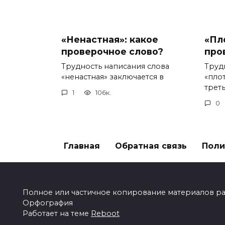
«Ненастная»: какое
«Пл
проверочное слово?
про
Трудность написания слова
Труд
«ненастная» заключается в
«пло
треть
1
106к.
0
Главная
Обратная связь
Поли
Полное или частичное копирование материалов разр
Орфография
Работает на теме
Reboot