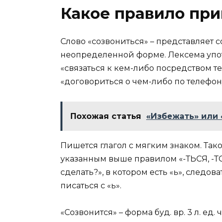
Какое правило при
Слово «созвониться» – представляет 
неопределенной форме. Лексема упот
«связаться к кем-либо посредством т
«договориться о чем-либо по телефон
Похожая статья
«Избежать» или 
Пишется глагол с мягким знаком. Та
указанным выше правилом «-ТЬСЯ, -ТСЯ
сделать?», в котором есть «ь», следов
писаться с «ь».
«Созвонится» – форма буд. вр. 3 л. ед. 