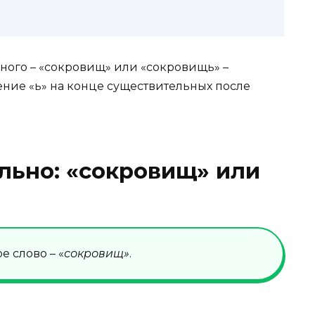
ого – «сокровищ» или «сокровищь» –
ние «ь» на конце существительных после
льно: «сокровищ» или
 слово – «
сокровищ»
.