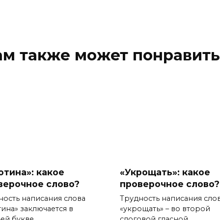
ам также может понравить
отина»: какое
«Укрощать»: какое
верочное слово?
проверочное слово?
ность написания слова
Трудность написания сло
тина» заключается в
«укрощать» – во второй
ей букве.
слоговой гласной.