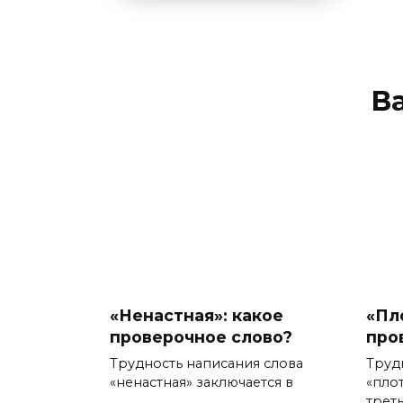
В
«Ненастная»: какое
«Пл
проверочное слово?
про
Трудность написания слова
Труд
«ненастная» заключается в
«пло
треть