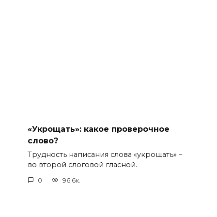
«Укрощать»: какое проверочное
слово?
Трудность написания слова «укрощать» –
во второй слоговой гласной.
0
96.6к.