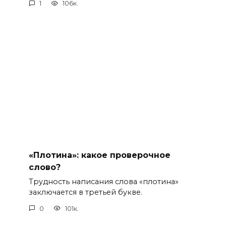
1
106к.
«Плотина»: какое проверочное
слово?
Трудность написания слова «плотина»
заключается в третьей букве.
0
101к.