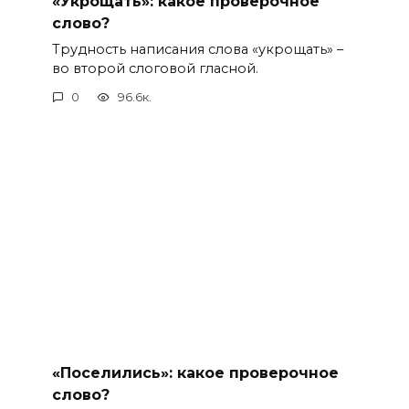
«Укрощать»: какое проверочное
слово?
Трудность написания слова «укрощать» –
во второй слоговой гласной.
0
96.6к.
«Поселились»: какое проверочное
слово?