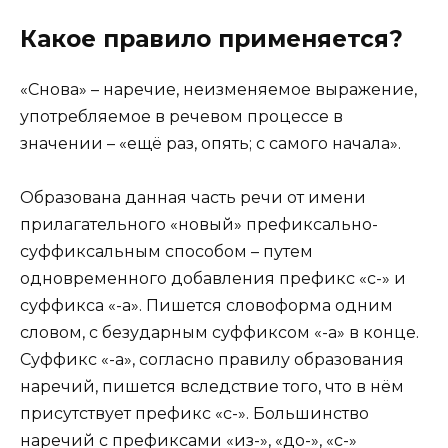
Какое правило применяется?
«Снова» – наречие, неизменяемое выражение,
употребляемое в речевом процессе в
значении – «ещё раз, опять; с самого начала».
Образована данная часть речи от имени
прилагательного «новый» префиксально-
суффиксальным способом – путем
одновременного добавления префикс «с-» и
суффикса «-а». Пишется словоформа одним
словом, с безударным суффиксом «-а» в конце.
Суффикс «-а», согласно правилу образования
наречий, пишется вследствие того, что в нём
присутствует префикс «с-». Большинство
наречий с префиксами «из-», «до-», «с-»