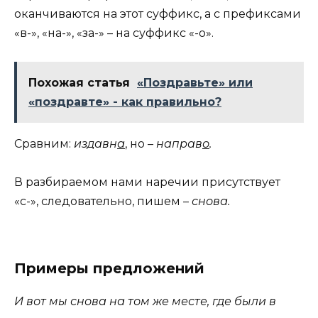
оканчиваются на этот суффикс, а с префиксами
«в-», «на-», «за-» – на суффикс «-о».
Похожая статья
«Поздравьте» или
«поздравте» - как правильно?
Сравним:
из
давн
а
, но –
на
прав
о
.
В разбираемом нами наречии присутствует
«с-», следовательно, пишем –
снова.
Примеры предложений
И вот мы снова на том же месте, где были в