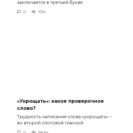
заключается в третьей букве.
0
101к.
«Укрощать»: какое проверочное
слово?
Трудность написания слова «укрощать» –
во второй слоговой гласной.
0
96.6к.