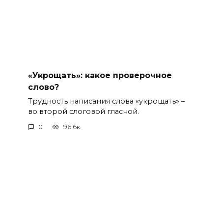
«Укрощать»: какое проверочное
слово?
Трудность написания слова «укрощать» –
во второй слоговой гласной.
0
96.6к.