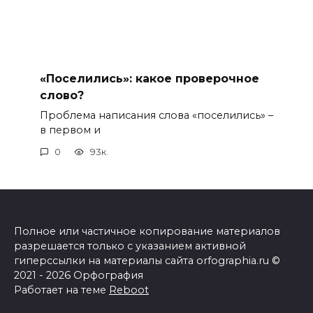
«Поселились»: какое проверочное
слово?
Проблема написания слова «поселились» –
в первом и
0
93к.
Полное или частичное копирование материалов
разрешается только с указанием активной
гиперссылки на материалы сайта orfographia.ru ©
2021 - 2026 Орфография
Работает на теме
Reboot