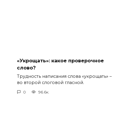
«Укрощать»: какое проверочное
слово?
Трудность написания слова «укрощать» –
во второй слоговой гласной.
0
96.6к.