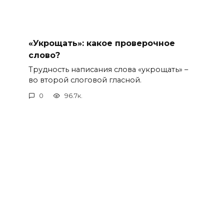
«Укрощать»: какое проверочное
слово?
Трудность написания слова «укрощать» –
во второй слоговой гласной.
0
96.7к.