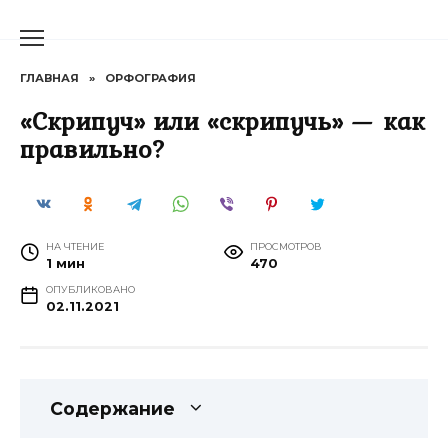
Перейти
к
содержанию
ГЛАВНАЯ
»
ОРФОГРАФИЯ
«Скрипуч» или «скрипучь» — как
правильно?
НА ЧТЕНИЕ
ПРОСМОТРОВ
1 мин
470
ОПУБЛИКОВАНО
02.11.2021
Содержание