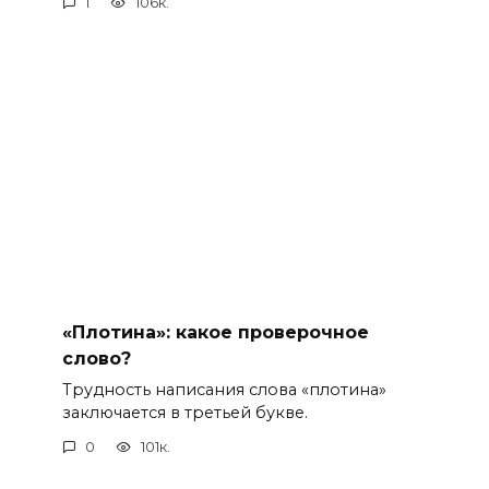
1
106к.
«Плотина»: какое проверочное
слово?
Трудность написания слова «плотина»
заключается в третьей букве.
0
101к.