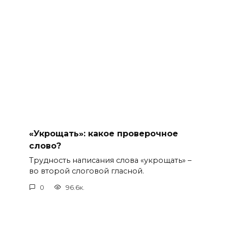
«Укрощать»: какое проверочное
слово?
Трудность написания слова «укрощать» –
во второй слоговой гласной.
0
96.6к.