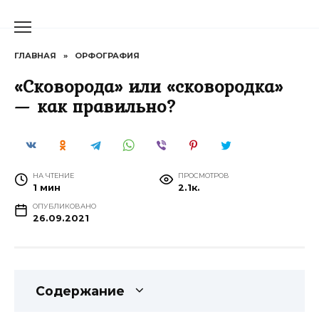
Перейти
к
содержанию
ГЛАВНАЯ
»
ОРФОГРАФИЯ
«Сковорода» или «сковородка»
— как правильно?
НА ЧТЕНИЕ
ПРОСМОТРОВ
1 мин
2.1к.
ОПУБЛИКОВАНО
26.09.2021
Содержание