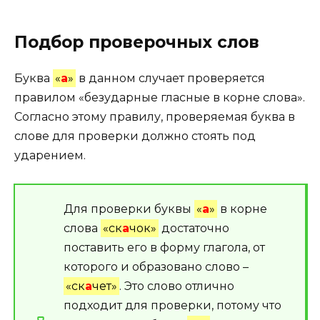
Подбор проверочных слов
Буква
«
а
»
в данном случает проверяется
правилом «безударные гласные в корне слова».
Согласно этому правилу, проверяемая буква в
слове для проверки должно стоять под
ударением.
Для проверки буквы
«
а
»
в корне
слова
«ск
а
чок»
достаточно
поставить его в форму глагола, от
которого и образовано слово –
«ск
а
чет»
. Это слово отлично
подходит для проверки, потому что