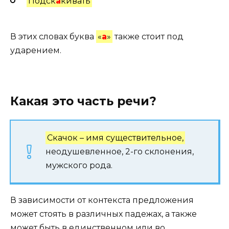
Подск
а
кивать
В этих словах буква
«
а
»
также стоит под
ударением.
Какая это часть речи?
Скачок – имя существительное,
неодушевленное, 2-го склонения,
мужского рода.
В зависимости от контекста предложения
может стоять в различных падежах, а также
может быть в единственном или во