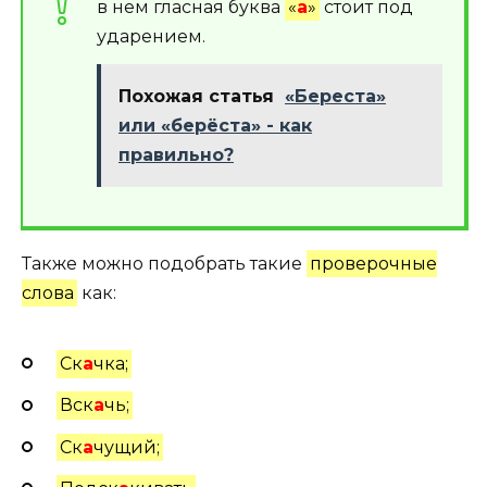
в нем гласная буква
«
а
»
стоит под
ударением.
Похожая статья
«Береста»
или «берёста» - как
правильно?
Также можно подобрать такие
проверочные
слова
как:
Ск
а
чка;
Вск
а
чь;
Ск
а
чущий;