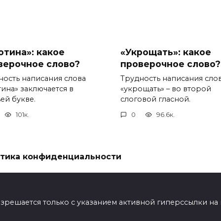
отина»: какое
«Укрощать»: какое
верочное слово?
проверочное слово?
ность написания слова
Трудность написания сло
тина» заключается в
«укрощать» – во второй
ей букве.
слоговой гласной.
101к.
0
96.6к.
тика конфиденциальности
ешается только с указанием активной гиперссылки на мат