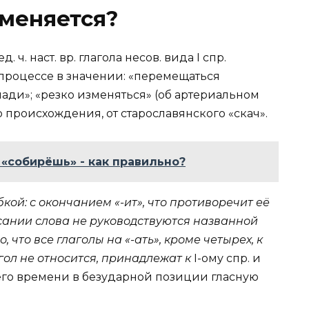
меняется?
 ч. наст. вр. глагола несов. вида I спр.
 процессе в значении: «перемещаться
ади»; «резко изменяться» (об артериальном
происхождения, от старославянского «скачѫ».
«собирёшь» - как правильно?
кой: с окончанием «-ит», что противоречит её
сании слова не руководствуются названной
 что все глаголы на «-ать», кроме четырех, к
гол не относится, принадлежат к
I-ому спр. и
его времени в безударной позиции гласную