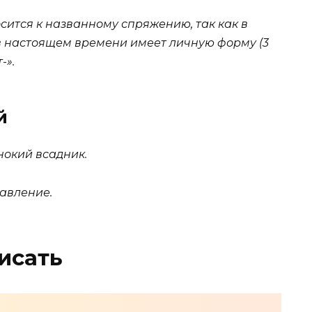
сится к названному спряжению, так как в
 в настоящем времени имеет личную форму (3
т-»
.
й
нокий всадник.
давление.
исать