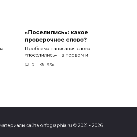
«Поселились»: какое
проверочное слово?
ва
Проблема написания слова
«поселились» – в первом и
0
93к.
ериалы сайта orfographia.ru © 2021 - 2026