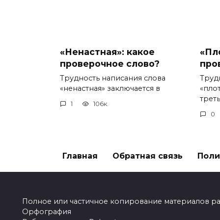
«Ненастная»: какое
«Пл
проверочное слово?
про
Трудность написания слова
Труд
«ненастная» заключается в
«пло
треть
1
106к.
0
Главная
Обратная связь
Поли
Полное или частичное копирование материалов разр
Орфография