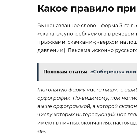
Какое правило при
Вышеназванное слово – форма 3-го л. ед.
«скакать», употребляемого в речевом
прыжками, скачками»; «верхом на лош
давлении). Лексема исконно русского 
Похожая статья
«Соберёшь» или 
Глагольную форму часто пишут с ошиб
орфографии. По-видимому, при напи
выше орфограммой, в которой сказано,
числу которых интересующий нас гла
имеют в личных окончаниях настоящ
«е».