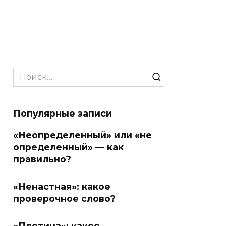
Search
for:
Популярные записи
«Неопределенный» или «не
определенный» — как
правильно?
«Ненастная»: какое
проверочное слово?
«Плотина»: какое