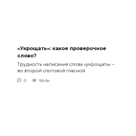
«Укрощать»: какое проверочное
слово?
Трудность написания слова «укрощать» –
во второй слоговой гласной.
0
96.6к.