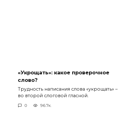
«Укрощать»: какое проверочное
слово?
Трудность написания слова «укрощать» –
во второй слоговой гласной.
0
96.7к.