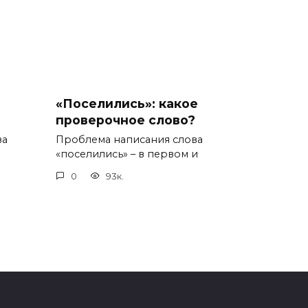
«Поселились»: какое
проверочное слово?
ва
Проблема написания слова
«поселились» – в первом и
0
93к.