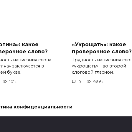
отина»: какое
«Укрощать»: какое
верочное слово?
проверочное слово?
ность написания слова
Трудность написания сло
тина» заключается в
«укрощать» – во второй
ей букве.
слоговой гласной.
101к.
0
96.6к.
тика конфиденциальности