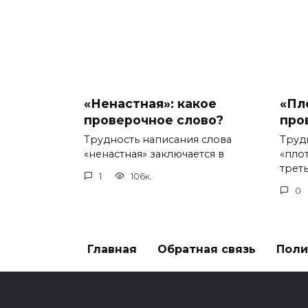
«Ненастная»: какое
«Пл
проверочное слово?
про
Трудность написания слова
Труд
«ненастная» заключается в
«пло
треть
1
106к.
0
Главная
Обратная связь
Поли