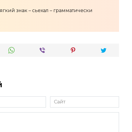
ягкий знак – сьехал – грамматически
й
Сайт