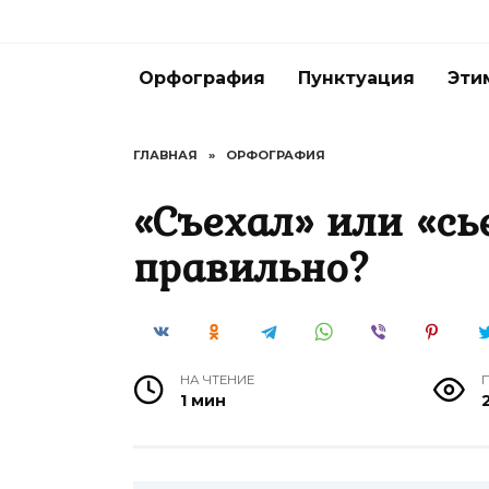
Перейти
к
содержанию
Орфография
Пунктуация
Эти
ГЛАВНАЯ
»
ОРФОГРАФИЯ
«Съехал» или «сь
правильно?
НА ЧТЕНИЕ
1 мин