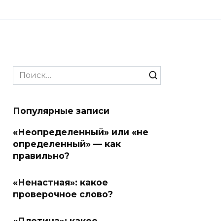
Search
for:
Популярные записи
«Неопределенный» или «не
определенный» — как
правильно?
«Ненастная»: какое
проверочное слово?
«Плотина»: какое