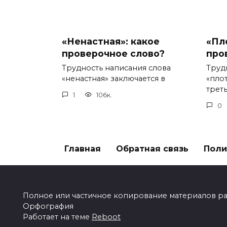
«Ненастная»: какое
«Пл
проверочное слово?
про
Трудность написания слова
Труд
«ненастная» заключается в
«пло
треть
1
106к.
0
Главная
Обратная связь
Поли
Полное или частичное копирование материалов разр
Орфография
Работает на теме
Reboot