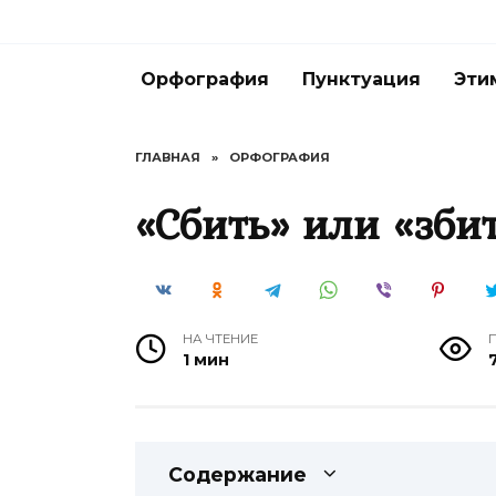
Перейти
к
содержанию
Орфография
Пунктуация
Эти
ГЛАВНАЯ
»
ОРФОГРАФИЯ
«Сбить» или «зби
НА ЧТЕНИЕ
1 мин
Содержание