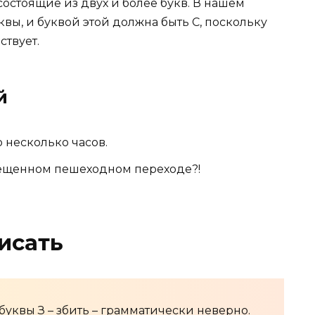
состоящие из двух и более букв. В нашем
квы, и буквой этой должна быть С, поскольку
ствует.
й
 несколько часов.
свещенном пешеходном переходе?!
исать
буквы З – збить – грамматически неверно.