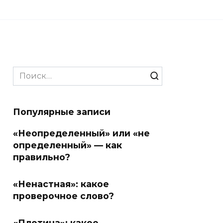
Search
for:
Популярные записи
«Неопределенный» или «не
определенный» — как
правильно?
«Ненастная»: какое
проверочное слово?
«Плотина»: какое