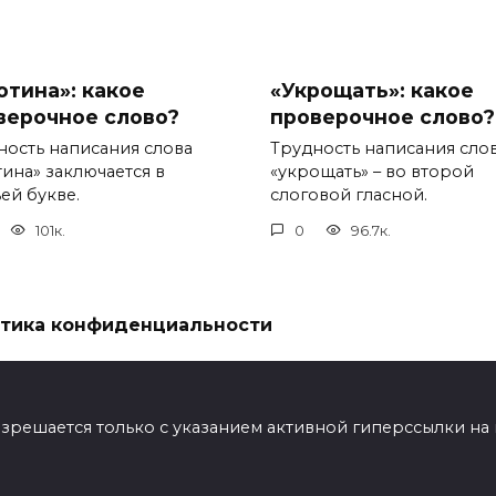
отина»: какое
«Укрощать»: какое
верочное слово?
проверочное слово?
ность написания слова
Трудность написания сло
тина» заключается в
«укрощать» – во второй
ей букве.
слоговой гласной.
101к.
0
96.7к.
тика конфиденциальности
ешается только с указанием активной гиперссылки на мат