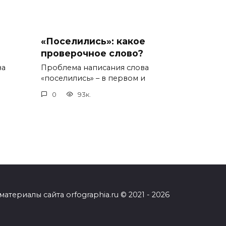
«Поселились»: какое
проверочное слово?
ва
Проблема написания слова
«поселились» – в первом и
0
93к.
ериалы сайта orfographia.ru © 2021 - 2026