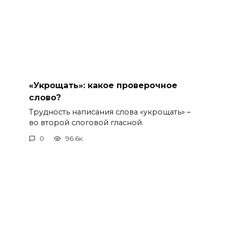
«Укрощать»: какое проверочное
слово?
Трудность написания слова «укрощать» –
во второй слоговой гласной.
0
96.6к.