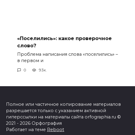
«Поселились»: какое проверочное
слово?
Проблема написания слова «поселились» –
в первом и
0
93к.
Полное или частичное копирование материалов
разрешается только с указанием активной
гиперссылки на материалы сайта orfographia.ru ©
2021 - 2026 Орфография
Работает на теме
Reboot