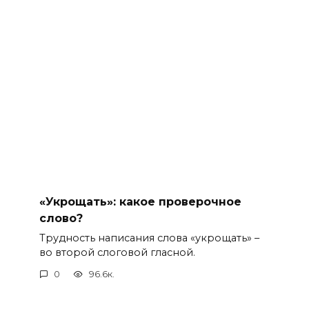
«Укрощать»: какое проверочное
слово?
Трудность написания слова «укрощать» –
во второй слоговой гласной.
0
96.6к.