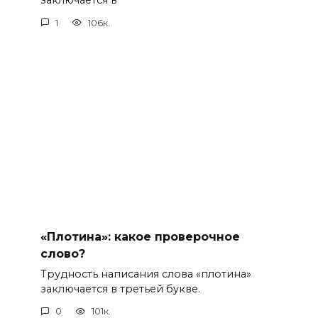
заключается в
1
106к.
«Плотина»: какое проверочное
слово?
Трудность написания слова «плотина»
заключается в третьей букве.
0
101к.