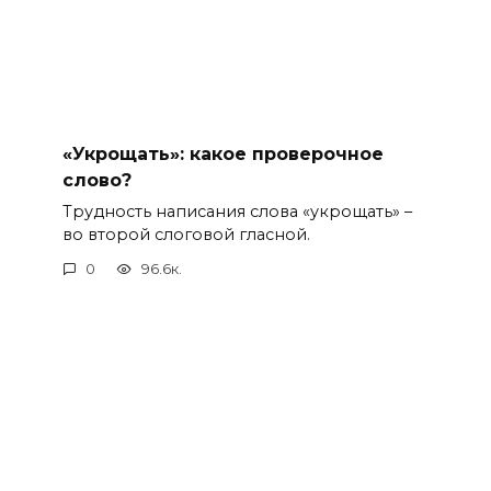
«Укрощать»: какое проверочное
слово?
Трудность написания слова «укрощать» –
во второй слоговой гласной.
0
96.6к.