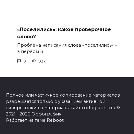
«Поселились»: какое проверочное
слово?
Проблема написания слова «поселились» –
в первом и
0
93к.
Полное или частичное копирование материалов
разрешается только с указанием активной
гиперссылки на материалы сайта orfographia.ru ©
2021 - 2026 Орфография
Работает на теме
Reboot