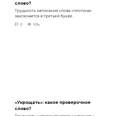
слово?
Трудность написания слова «плотина»
заключается в третьей букве.
0
101к.
«Укрощать»: какое проверочное
слово?
Трудность написания слова «укрощать» –