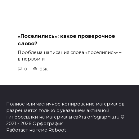
«Поселились»: какое проверочное
слово?
Проблема написания слова «поселились» –
в первом и
0
93к.
Полное или частичное копирование материалов
разрешается только с указанием активной
гиперссылки на материалы сайта orfographia.ru ©
2021 - 2026 Орфография
Работает на теме
Reboot