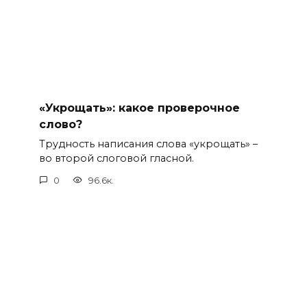
«Укрощать»: какое проверочное
слово?
Трудность написания слова «укрощать» –
во второй слоговой гласной.
0
96.6к.