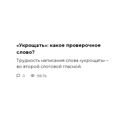
«Укрощать»: какое проверочное
слово?
Трудность написания слова «укрощать» –
во второй слоговой гласной.
0
96.7к.