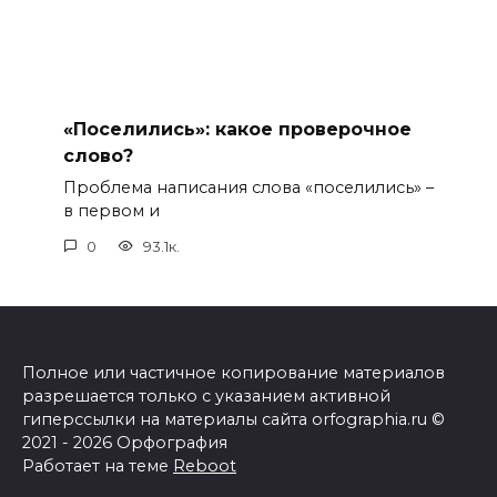
«Поселились»: какое проверочное
слово?
Проблема написания слова «поселились» –
в первом и
0
93.1к.
Полное или частичное копирование материалов
разрешается только с указанием активной
гиперссылки на материалы сайта orfographia.ru ©
2021 - 2026 Орфография
Работает на теме
Reboot