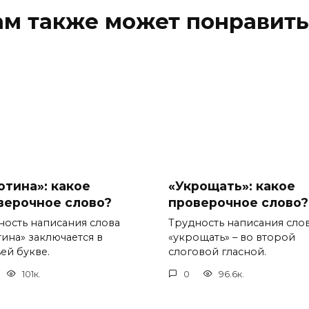
ам также может понравить
отина»: какое
«Укрощать»: какое
верочное слово?
проверочное слово?
ность написания слова
Трудность написания сло
тина» заключается в
«укрощать» – во второй
ей букве.
слоговой гласной.
101к.
0
96.6к.