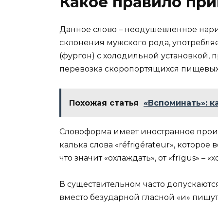
Какое правило при
Данное слово – неодушевленное нари
склонения мужского рода, употребля
(фургон) с холодильной установкой, 
перевозка скоропортящихся пищевых 
Похожая статья
«Вспоминать»: к
Словоформа имеет иностранное проис
калька слова «réfrigérateur», которое 
что значит «охлаждать», от «frīgus» – «х
В существительном часто допускаются
вместо безударной гласной «и» пишут 