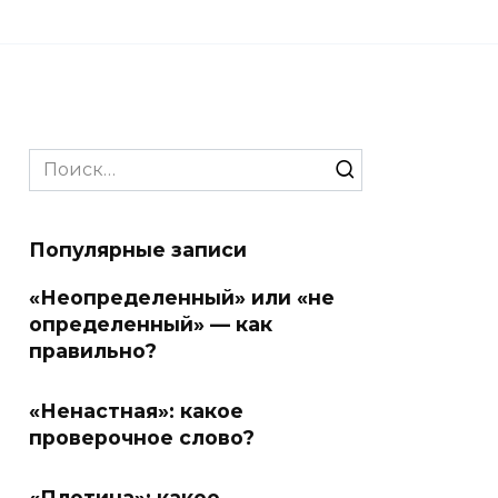
Search
for:
Популярные записи
«Неопределенный» или «не
определенный» — как
правильно?
«Ненастная»: какое
проверочное слово?
«Плотина»: какое