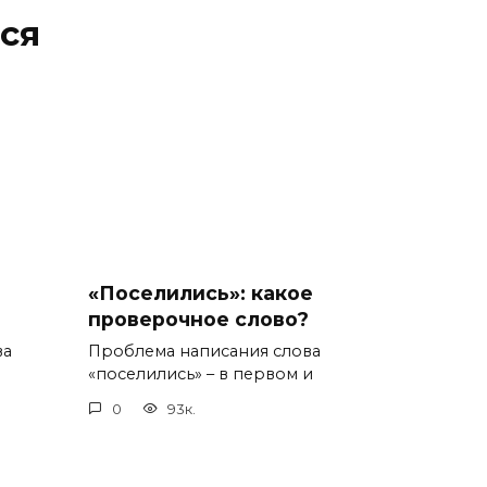
ся
«Поселились»: какое
проверочное слово?
ва
Проблема написания слова
«поселились» – в первом и
0
93к.