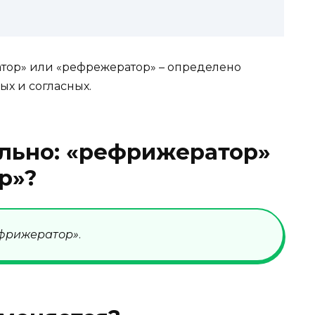
тор» или «рефрежератор» – определено
х и согласных.
ильно: «рефрижератор»
р»?
фрижератор»
.