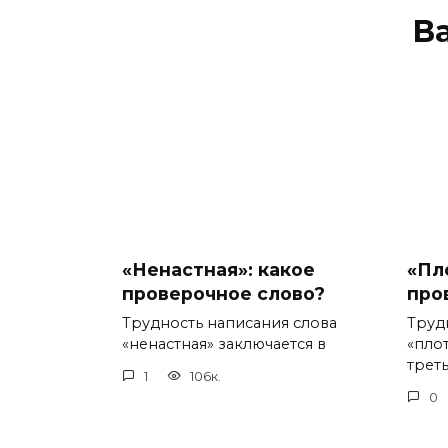
В
«Ненастная»: какое
«Пл
проверочное слово?
про
Трудность написания слова
Труд
«ненастная» заключается в
«пло
треть
1
106к.
0