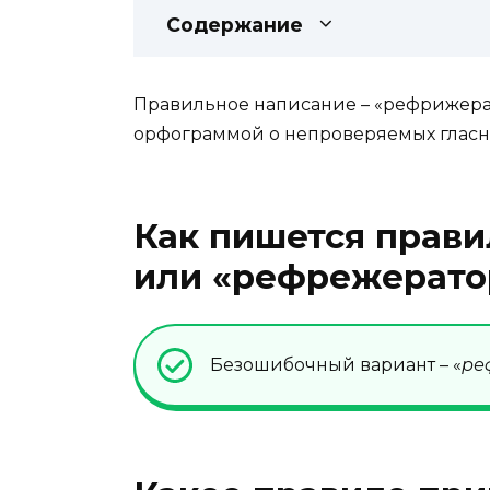
Содержание
Правильное написание – «рефрижера
орфограммой о непроверяемых гласны
Как пишется прав
или «рефрежерато
Безошибочный вариант – «
ре