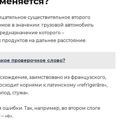
меняется?
цательное существительное второго
емое в значении: грузовой автомобиль
предназначение которого –
продуктов на дальнее расстояние.
акое проверочное слово?
хождение, заимствовано из французского,
восходит корнями к латинскому «refrīgerāre»,
олод, стужа».
 ошибки. Так, например, во втором слоге
– «е».