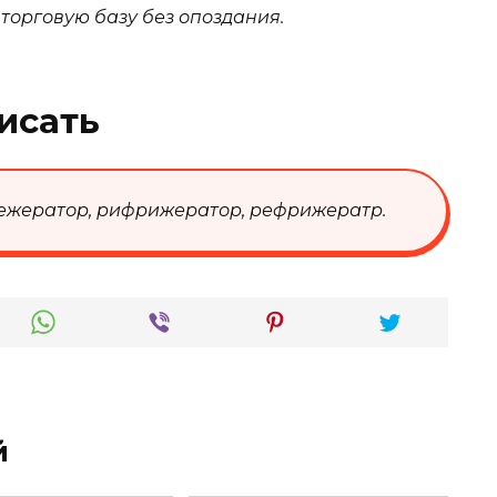
торговую базу без опоздания.
исать
ежератор, рифрижератор, рефрижератр
.
й