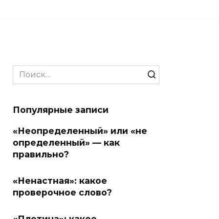
Search
for:
Популярные записи
«Неопределенный» или «не
определенный» — как
правильно?
«Ненастная»: какое
проверочное слово?
«Плотина»: какое