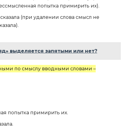
 бессмысленная попытка примирить их).
е сказала (при удалении слова смысл не
казала).
яд» выделяется запятыми или нет?
чными по смыслу вводными словами –
ная попытка примирить их.
азала.