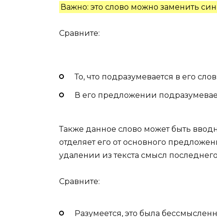
Важно: это слово можно заменить си
Сравните:
То, что подразумевается в его слов
В его предложении подразумевае
Также данное слово может быть вводн
отделяет его от основного предложени
удалении из текста смысл последнего
Сравните:
Разумеется, это была бессмыслен