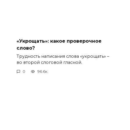
«Укрощать»: какое проверочное
слово?
Трудность написания слова «укрощать» –
во второй слоговой гласной.
0
96.6к.