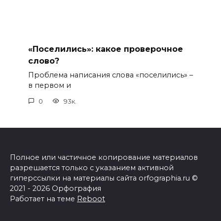
«Поселились»: какое проверочное
слово?
Проблема написания слова «поселились» –
в первом и
0
93к.
Полное или частичное копирование материалов
разрешается только с указанием активной
гиперссылки на материалы сайта orfographia.ru ©
2021 - 2026 Орфография
Работает на теме
Reboot