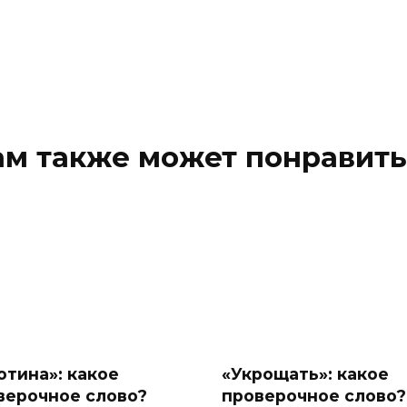
ам также может понравить
отина»: какое
«Укрощать»: какое
верочное слово?
проверочное слово?