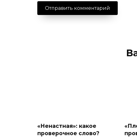
В
«Ненастная»: какое
«Пл
проверочное слово?
про