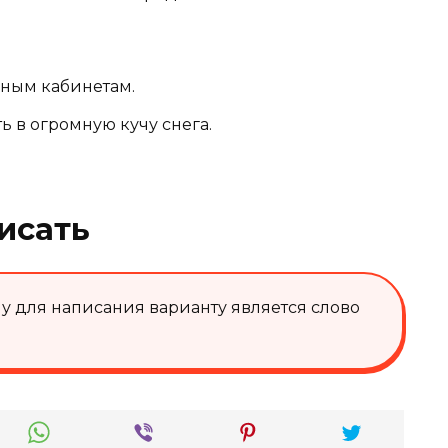
зным кабинетам.
ь в огромную кучу снега.
исать
для написания варианту является слово