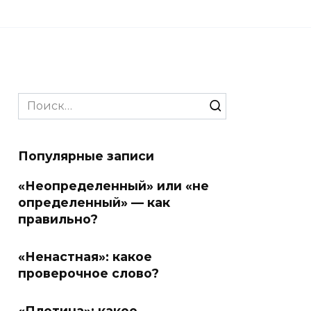
Search
for:
Популярные записи
«Неопределенный» или «не
определенный» — как
правильно?
«Ненастная»: какое
проверочное слово?
«Плотина»: какое