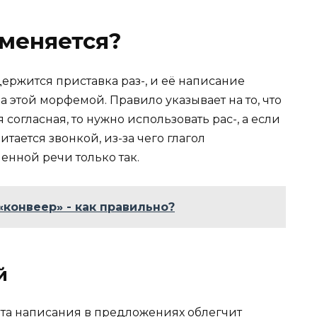
меняется?
держится приставка раз-, и её написание
 за этой морфемой. Правило указывает на то, что
согласная, то нужно использовать рас-, а если
читается звонкой, из-за чего глагол
енной речи только так.
«конвеер» - как правильно?
й
та написания в предложениях облегчит