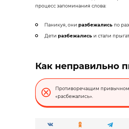
процесс запоминания слова:
Паникуя, они
разбежались
по ра
Дети
разбежались
и стали прыгат
Как неправильно п
Противоречащим привычному 
«расбежались».