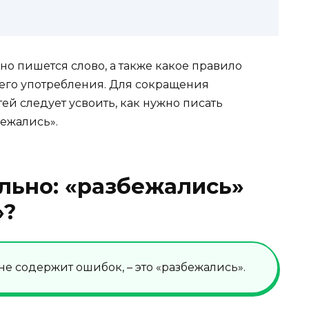
но пишется слово, а также какое правило
его употребления. Для сокращения
й следует усвоить, как нужно писать
бежались».
льно: «разбежались»
»?
е содержит ошибок, – это «разбежались».