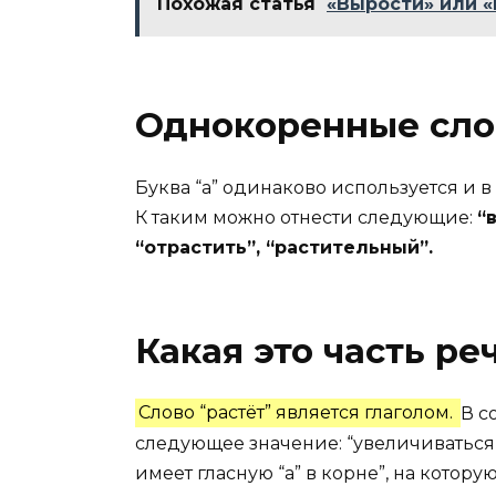
Похожая статья
«Вырости» или «
Однокоренные слов
Буква “а” одинаково используется и в
К таким можно отнести следующие:
“
“отрастить”, “растительный”.
Какая это часть ре
Слово “растёт” является глаголом.
В с
следующее значение: “увеличиваться в
имеет гласную “а” в корне”, на котор