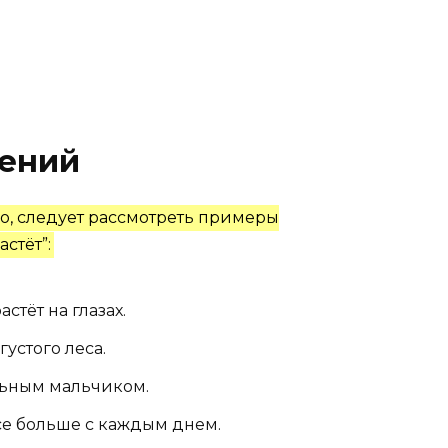
ений
о, следует рассмотреть примеры
стёт”:
стёт на глазах.
устого леса.
льным мальчиком.
все больше с каждым днем.