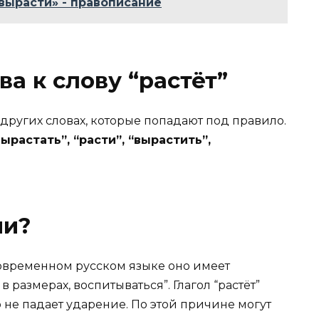
вырасти» - правописание
а к слову “растёт”
 других словах, которые попадают под правило.
вырастать”, “расти”, “вырастить”,
чи?
овременном русском языке оно имеет
 размерах, воспитываться”. Глагол “растёт”
ую не падает ударение. По этой причине могут