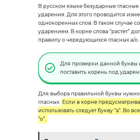
В русском языке безударные гласны
ударения. Для этого проводится из
однокоренных слов. В таком случае 
ударением. В корне слова “растёт” дол
правилу о чередующихся гласных а/о.
Для проверки данной буквы н
поставить корень под ударен
Для выбора правильной буквы нужно
гласных.
Если в корне предусматривает
использовать следует букву “а”. Во в
“о”.