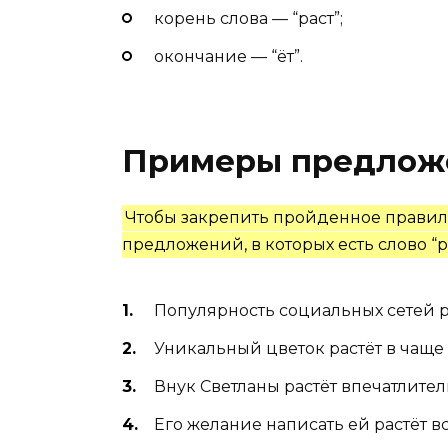
корень слова — “раст”;
окончание — “ёт”.
Примеры предлож
Чтобы закрепить пройденное правил
предложений, в которых есть слово “ра
Популярность социальных сетей ра
Уникальный цветок растёт в чаще г
Внук Светланы растёт впечатлите
Его желание написать ей растёт 