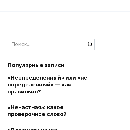
Search
for:
Популярные записи
«Неопределенный» или «не
определенный» — как
правильно?
«Ненастная»: какое
проверочное слово?
«Плотина»: какое