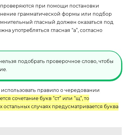
е проверяются при помощи постановки
менение грамматической формы или подбор
сомнительный гласный должен оказаться под
жна употребляться гласная “а”, согласно
ельзя подобрать проверочное слово, чтобы
ие.
 использовать правило о чередовании
ся сочетание букв “ст” или “щ”, то
сех остальных случаях предусматривается буква