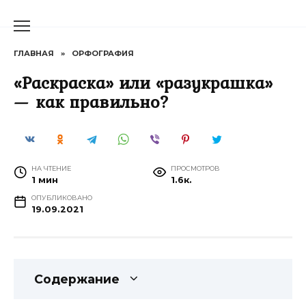
Перейти
к
содержанию
ГЛАВНАЯ
»
ОРФОГРАФИЯ
«Раскраска» или «разукрашка»
— как правильно?
НА ЧТЕНИЕ
ПРОСМОТРОВ
1 мин
1.6к.
ОПУБЛИКОВАНО
19.09.2021
Содержание