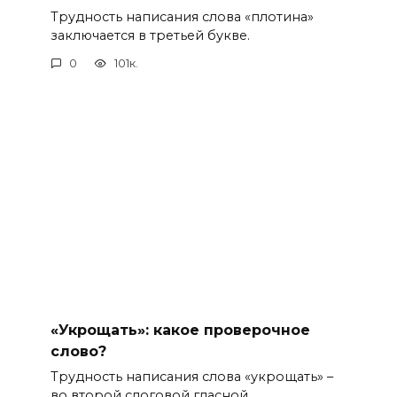
Трудность написания слова «плотина»
заключается в третьей букве.
0
101к.
«Укрощать»: какое проверочное
слово?
Трудность написания слова «укрощать» –
во второй слоговой гласной.