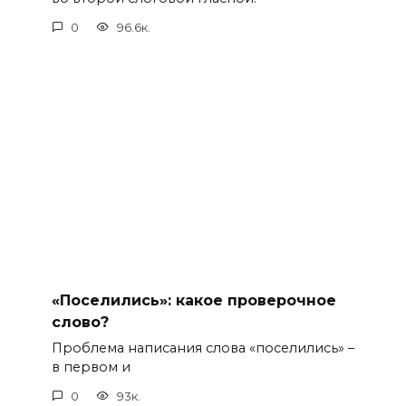
0
96.6к.
«Поселились»: какое проверочное
слово?
Проблема написания слова «поселились» –
в первом и
0
93к.